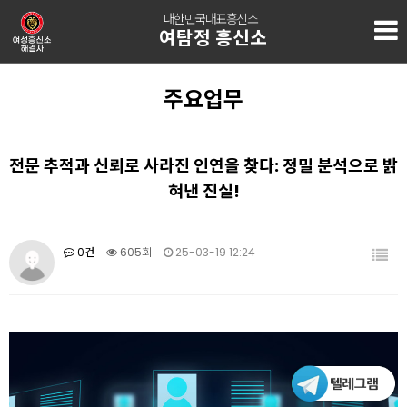
대한민국대표흥신소
여탐정 흥신소
주요업무
전문 추적과 신뢰로 사라진 인연을 찾다: 정밀 분석으로 밝
혀낸 진실!
0건
605회
25-03-19 12:24